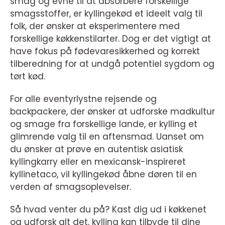
smag og evne til at absorbere forskellige
smagsstoffer, er kyllingekød et ideelt valg til
folk, der ønsker at eksperimentere med
forskellige køkkenstilarter. Dog er det vigtigt at
have fokus på fødevaresikkerhed og korrekt
tilberedning for at undgå potentiel sygdom og
tørt kød.
For alle eventyrlystne rejsende og
backpackere, der ønsker at udforske madkultur
og smage fra forskellige lande, er kylling et
glimrende valg til en aftensmad. Uanset om
du ønsker at prøve en autentisk asiatisk
kyllingkarry eller en mexicansk-inspireret
kyllinetaco, vil kyllingekød åbne døren til en
verden af smagsoplevelser.
Så hvad venter du på? Kast dig ud i køkkenet
og udforsk alt det, kylling kan tilbyde til dine