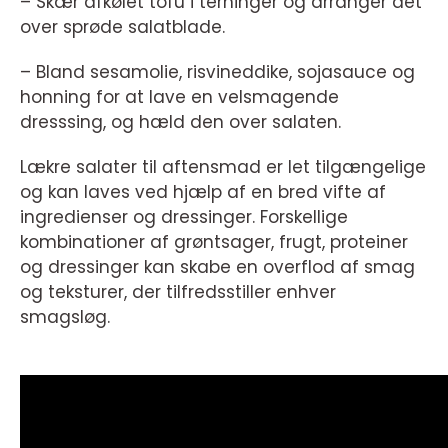
– Skær afkølet tofu i terninger og arranger det
over sprøde salatblade.
– Bland sesamolie, risvineddike, sojasauce og
honning for at lave en velsmagende
dresssing, og hæld den over salaten.
Lækre salater til aftensmad er let tilgængelige
og kan laves ved hjælp af en bred vifte af
ingredienser og dressinger. Forskellige
kombinationer af grøntsager, frugt, proteiner
og dressinger kan skabe en overflod af smag
og teksturer, der tilfredsstiller enhver
smagsløg.