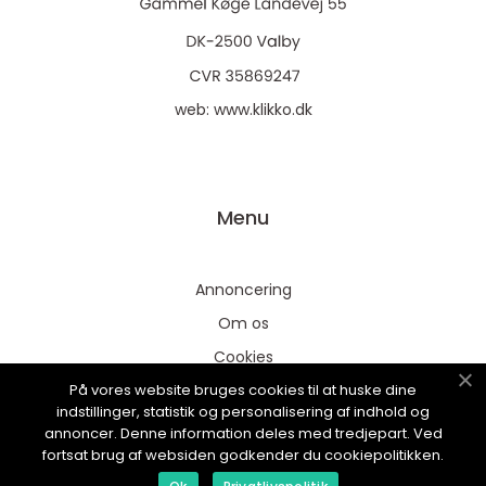
web:
www.klikko.dk
Menu
Annoncering
Om os
Cookies
På vores website bruges cookies til at huske dine
Kontakt os
indstillinger, statistik og personalisering af indhold og
Sitemap
annoncer. Denne information deles med tredjepart. Ved
fortsat brug af websiden godkender du cookiepolitikken.