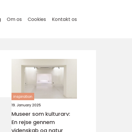
g
Om os
Cookies
Kontakt os
inspiration
19. January 2025
Museer som kulturarv:
En rejse gennem
videnskab og natur