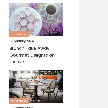
verden, og Hillerød er
ingen undtagelse
redaktionel
17. January 2024
Brunch Take Away:
Gourmet Delights on
the Go
redaktionel
17. January 2024