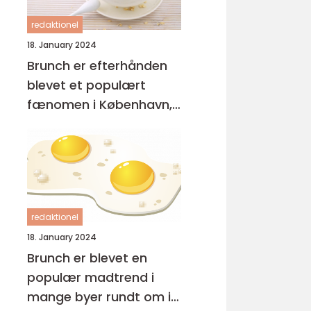
redaktionel
18. January 2024
Brunch er efterhånden
blevet et populært
fænomen i København,
hvor mange mennesker
nyder at starte deres
dag med en lækker og
afslappet måltid
redaktionel
18. January 2024
Brunch er blevet en
populær madtrend i
mange byer rundt om i