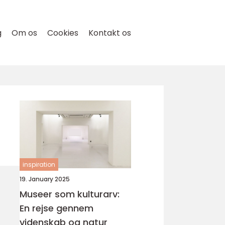
g
Om os
Cookies
Kontakt os
inspiration
19. January 2025
Museer som kulturarv:
En rejse gennem
videnskab og natur