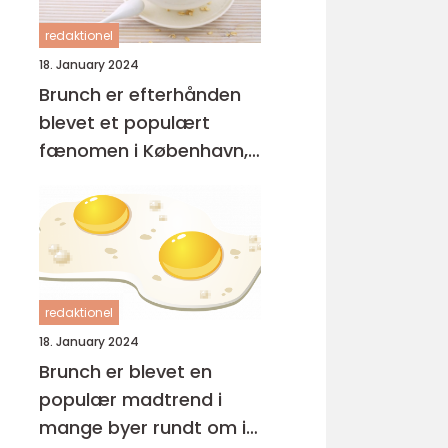
redaktionel
18. January 2024
Brunch er efterhånden
blevet et populært
fænomen i København,
hvor mange mennesker
nyder at starte deres
dag med en lækker og
afslappet måltid
redaktionel
18. January 2024
Brunch er blevet en
populær madtrend i
mange byer rundt om i