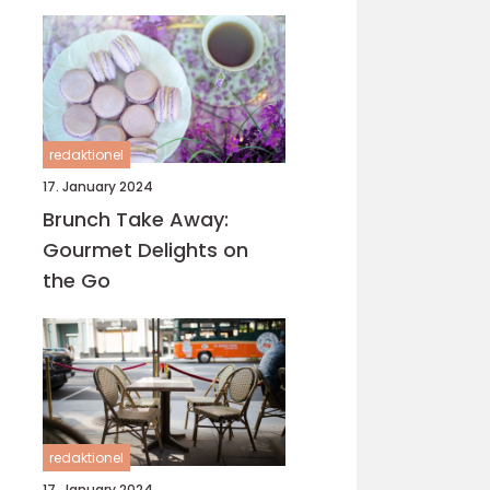
verden, og Hillerød er
ingen undtagelse
redaktionel
17. January 2024
Brunch Take Away:
Gourmet Delights on
the Go
redaktionel
17. January 2024